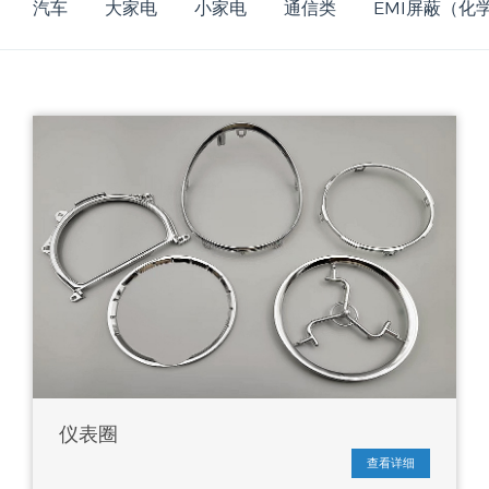
汽车
大家电
小家电
通信类
EMI屏蔽（化
仪表圈
查看详细